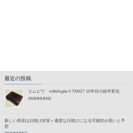
次の記事
（FV2832）日本の職人技を
魅せている上質なスーパー
スター
2021年4月13日
最近の投稿
エムピウ millefoglieⅡTAN27 10年目の経年変化
2026年8月6日
新しい美容は日焼け対策＋適度な日焼けになる可能性が高いと予
想