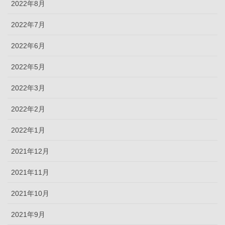
2022年8月
2022年7月
2022年6月
2022年5月
2022年3月
2022年2月
2022年1月
2021年12月
2021年11月
2021年10月
2021年9月