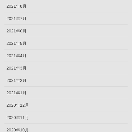
2021年8月
2021年7月
2021年6月
2021年5月
2021年4月
2021年3月
2021年2月
2021年1月
2020年12月
2020年11月
2020年10月