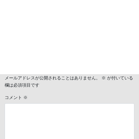
ポイントをまとめてみた
” に対して1
件のコメントがあります。
ピンバック:
バブアー ビデイルを８ヶ月着た変化について | 孤高な
walker
コメントを残す
メールアドレスが公開されることはありません。
※
が付いている
欄は必須項目です
コメント
※