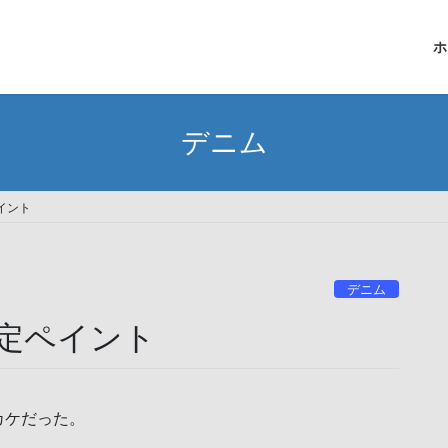
ホ
デニム
イント
デニム
定ペイント
カケだった。