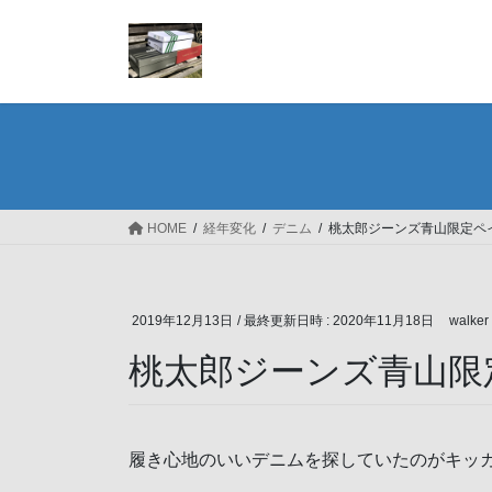
コ
ナ
ン
ビ
テ
ゲ
ン
ー
ツ
シ
へ
ョ
ス
ン
キ
に
ッ
移
HOME
経年変化
デニム
桃太郎ジーンズ青山限定ペ
プ
動
2019年12月13日
/ 最終更新日時 :
2020年11月18日
walker
桃太郎ジーンズ青山限
履き心地のいいデニムを探していたのがキッ