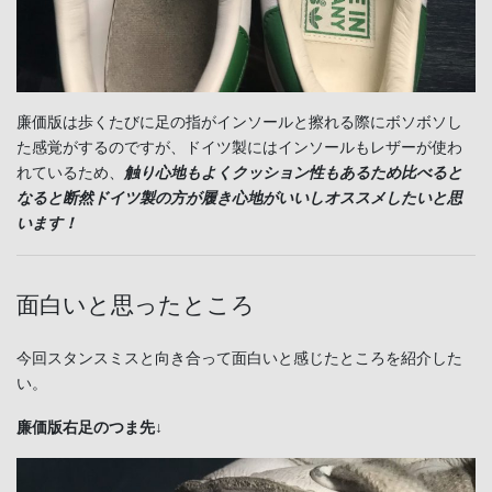
廉価版は歩くたびに足の指がインソールと擦れる際にボソボソし
た感覚がするのですが、ドイツ製にはインソールもレザーが使わ
れているため、
触り心地もよくクッション性もあるため比べると
なると断然
ドイツ製の方が履き心地がいいしオススメしたいと思
います！
面白いと思ったところ
今回スタンスミスと向き合って面白いと感じたところを紹介した
い。
廉価版右足のつま先↓