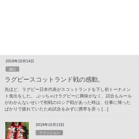
ファッション
スタンスミスが気になりすぎる。
スタンスミス１LGを見つけて以来、僕の中でスタンスミスブーム
が始まっている。 仕事の休憩中や、家にいる時、外出中、仕事中
にも関わらずスタンスミスが僕の頭の中でささやいてくるんだ。
スタンスミス「もう、買っちゃいなよ（はー […]
2019年10月14日
雑記
ラグビースコットランド戦の感動。
先ほど、ラグビー日本代表がスコットランドを下し初トーナメン
ト進出をした。 ぶっちゃけラグビーに興味がなく、試合もルール
がわかんないせいで初戦のロシア戦があった時は、仕事に帰った
ばかりで疲れていたため試合をみずに携帯を弄っ […]
2019年10月13日
ファッション