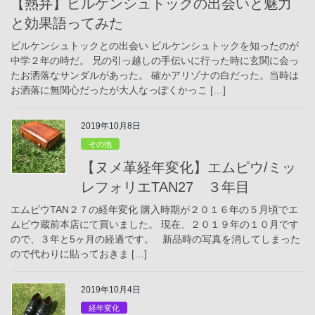
【熱弁】ビルケンシュトックの出会いと魅力
と効果語ってみた
ビルケンシュトックとの出会い ビルケンシュトックを知ったのが
中学２年の時だ。 兄の引っ越しの手伝いに行った時に玄関に会っ
たお洒落なサンダルがあった。 確かアリゾナの白だった。当時は
お洒落に無関心だったが大人なっぽくかっこ […]
2019年10月8日
その他
【ヌメ革経年変化】エムピウ/ミッ
レフォリエTAN27 ３年目
エムピウTAN２７の経年変化 購入時期が２０１６年の５月頃でエ
ムピウ蔵前本店にて買いました。 現在、２０１９年の１０月です
ので、３年と5ヶ月の経過です。 新品時の写真を消してしまった
ので代わりに貼っておきま […]
2019年10月4日
経年変化