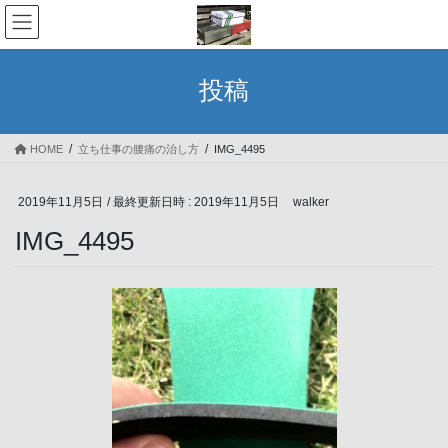
コ
ナ
ン
ビ
テ
ゲ
ン
ー
投稿
ツ
シ
へ
ョ
ス
ン
HOME
立ち仕事の腰痛の治し方
IMG_4495
キ
に
ッ
移
プ
動
2019年11月5日
/ 最終更新日時 :
2019年11月5日
walker
IMG_4495