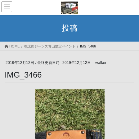
コ
ナ
ン
ビ
テ
ゲ
ン
ー
投稿
ツ
シ
へ
ョ
ス
ン
HOME
桃太郎ジーンズ青山限定ペイント
IMG_3466
キ
に
ッ
移
プ
動
2019年12月12日
/ 最終更新日時 :
2019年12月12日
walker
IMG_3466