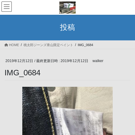
コ
ナ
ン
ビ
テ
ゲ
ン
ー
投稿
ツ
シ
へ
ョ
ス
ン
HOME
桃太郎ジーンズ青山限定ペイント
IMG_0684
キ
に
ッ
移
プ
動
2019年12月12日
/ 最終更新日時 :
2019年12月12日
walker
IMG_0684