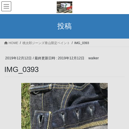
コ
ナ
ン
ビ
テ
ゲ
ン
ー
投稿
ツ
シ
へ
ョ
ス
ン
HOME
桃太郎ジーンズ青山限定ペイント
IMG_0393
キ
に
ッ
移
プ
動
2019年12月12日
/ 最終更新日時 :
2019年12月12日
walker
IMG_0393