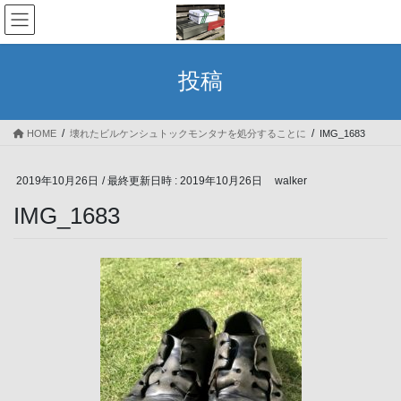
コ
ナ
ン
ビ
テ
ゲ
ン
ー
投稿
ツ
シ
へ
ョ
ス
ン
HOME
壊れたビルケンシュトックモンタナを処分することに
IMG_1683
キ
に
ッ
移
プ
動
2019年10月26日
/ 最終更新日時 :
2019年10月26日
walker
IMG_1683