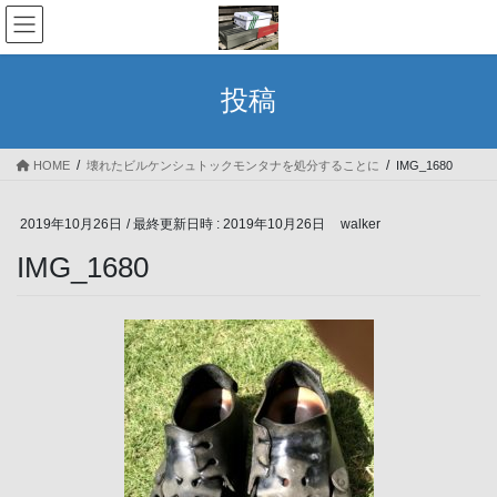
コ
ナ
ン
ビ
テ
ゲ
ン
ー
投稿
ツ
シ
へ
ョ
ス
ン
HOME
壊れたビルケンシュトックモンタナを処分することに
IMG_1680
キ
に
ッ
移
プ
動
2019年10月26日
/ 最終更新日時 :
2019年10月26日
walker
IMG_1680