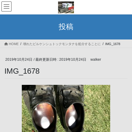
コ
ナ
ン
ビ
テ
ゲ
ン
ー
投稿
ツ
シ
へ
ョ
ス
ン
HOME
壊れたビルケンシュトックモンタナを処分することに
IMG_1678
キ
に
ッ
移
プ
動
2019年10月24日
/ 最終更新日時 :
2019年10月24日
walker
IMG_1678