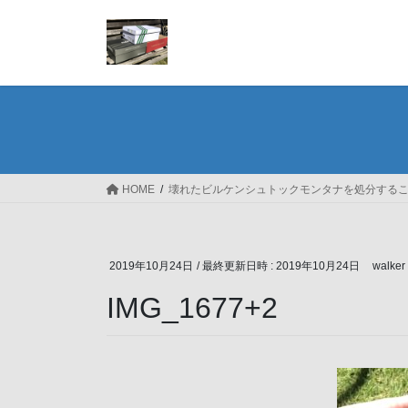
コ
ナ
ン
ビ
テ
ゲ
ン
ー
ツ
シ
へ
ョ
ス
ン
キ
に
ッ
移
HOME
壊れたビルケンシュトックモンタナを処分する
プ
動
2019年10月24日
/ 最終更新日時 :
2019年10月24日
walker
IMG_1677+2