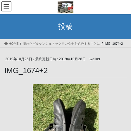
コ
ナ
ン
ビ
テ
ゲ
ン
ー
投稿
ツ
シ
へ
ョ
ス
ン
HOME
壊れたビルケンシュトックモンタナを処分することに
IMG_1674+2
キ
に
ッ
移
プ
動
2019年10月26日
/ 最終更新日時 :
2019年10月26日
walker
IMG_1674+2