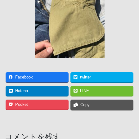
Facebook
twitter
Hatena
LINE
Pocket
Copy
コメントを残す