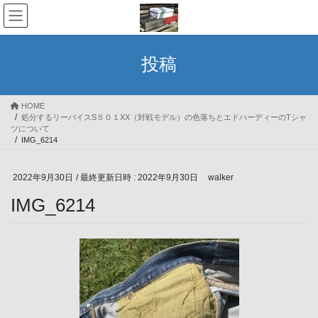
コ
ナ
ン
ビ
テ
ゲ
ン
ー
投稿
ツ
シ
へ
ョ
ス
ン
HOME
キ
に
処分するリーバイスS５０１XX（対戦モデル）の色落ちとエドハーディーのTシャ
ッ
移
ツについて
プ
動
IMG_6214
2022年9月30日
/ 最終更新日時 :
2022年9月30日
walker
IMG_6214