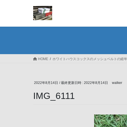
コ
ナ
ン
ビ
テ
ゲ
ン
ー
ツ
シ
へ
ョ
ス
ン
キ
に
ッ
移
HOME
ホワイトハウスコックスのメッシュベルトの経
プ
動
2022年8月14日
/ 最終更新日時 :
2022年8月14日
walker
IMG_6111