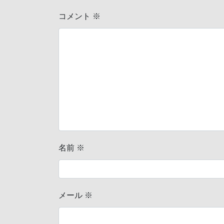
コメント
※
名前
※
メール
※