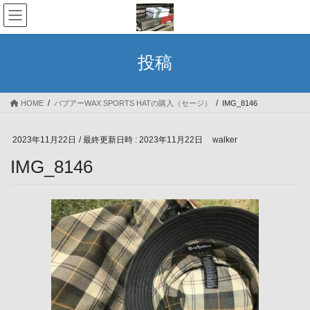
コ
ナ
ン
ビ
テ
ゲ
ン
ー
投稿
ツ
シ
へ
ョ
ス
ン
HOME
バブアーWAX SPORTS HATの購入（セージ）
IMG_8146
キ
に
ッ
移
プ
動
2023年11月22日
/ 最終更新日時 :
2023年11月22日
walker
IMG_8146