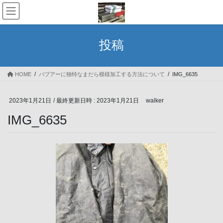
コ
ナ
ン
ビ
テ
ゲ
ン
ー
投稿
ツ
シ
へ
ョ
ス
ン
HOME
バブアーに独特なまだら模様加工する方法について
IMG_6635
キ
に
ッ
移
プ
動
2023年1月21日
/ 最終更新日時 :
2023年1月21日
walker
IMG_6635