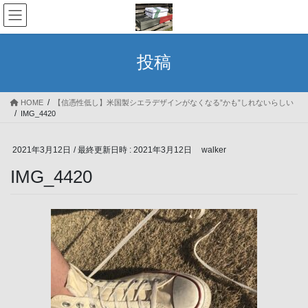
コ
ナ
ン
ビ
テ
ゲ
ン
ー
投稿
ツ
シ
へ
ョ
ス
ン
HOME
【信憑性低し】米国製シエラデザインがなくなる”かも”しれないらしい
キ
に
IMG_4420
ッ
移
プ
動
2021年3月12日
/ 最終更新日時 :
2021年3月12日
walker
IMG_4420