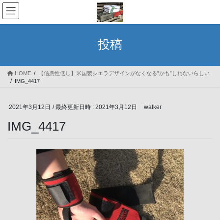
コ
ナ
ン
ビ
テ
ゲ
ン
ー
投稿
ツ
シ
へ
ョ
ス
ン
HOME
【信憑性低し】米国製シエラデザインがなくなる”かも”しれないらしい
キ
に
IMG_4417
ッ
移
プ
動
2021年3月12日
/ 最終更新日時 :
2021年3月12日
walker
IMG_4417