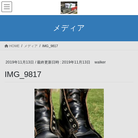
コ
ナ
ン
ビ
テ
ゲ
ン
ー
メディア
ツ
シ
へ
ョ
ス
ン
HOME
メディア
IMG_9817
キ
に
ッ
移
プ
動
2019年11月13日
/ 最終更新日時 :
2019年11月13日
walker
IMG_9817