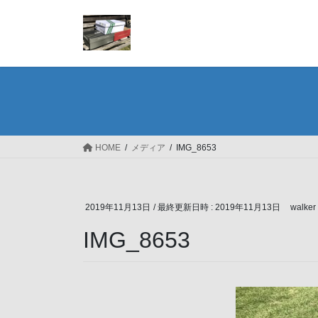
コ
ナ
ン
ビ
テ
ゲ
ン
ー
ツ
シ
へ
ョ
ス
ン
キ
に
ッ
移
HOME
メディア
IMG_8653
プ
動
2019年11月13日
/ 最終更新日時 :
2019年11月13日
walker
IMG_8653