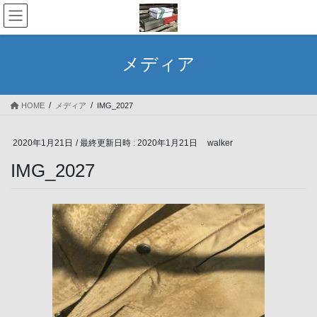
コ
ナ
ン
ビ
テ
ゲ
ン
ー
メディア
ツ
シ
へ
ョ
ス
ン
HOME
メディア
IMG_2027
キ
に
ッ
移
プ
動
2020年1月21日
/ 最終更新日時 :
2020年1月21日
walker
IMG_2027