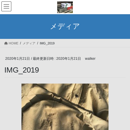
コ
ナ
ン
ビ
テ
ゲ
ン
ー
メディア
ツ
シ
へ
ョ
ス
ン
HOME
メディア
IMG_2019
キ
に
ッ
移
プ
動
2020年1月21日
/ 最終更新日時 :
2020年1月21日
walker
IMG_2019