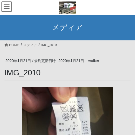
コ
ナ
ン
ビ
テ
ゲ
ン
ー
メディア
ツ
シ
へ
ョ
ス
ン
HOME
メディア
IMG_2010
キ
に
ッ
移
プ
動
2020年1月21日
/ 最終更新日時 :
2020年1月21日
walker
IMG_2010