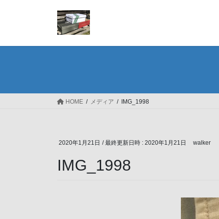
コ
ナ
ン
ビ
テ
ゲ
ン
ー
ツ
シ
へ
ョ
ス
ン
キ
に
ッ
移
HOME
メディア
IMG_1998
プ
動
2020年1月21日
/ 最終更新日時 :
2020年1月21日
walker
IMG_1998