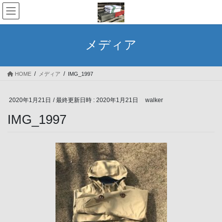
コ
ナ
ン
ビ
テ
ゲ
ン
ー
メディア
ツ
シ
へ
ョ
ス
ン
HOME
メディア
IMG_1997
キ
に
ッ
移
プ
動
2020年1月21日
/ 最終更新日時 :
2020年1月21日
walker
IMG_1997