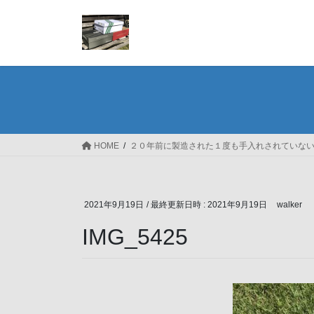
コ
ナ
ン
ビ
テ
ゲ
ン
ー
ツ
シ
へ
ョ
ス
ン
キ
に
ッ
移
HOME
２０年前に製造された１度も手入れされていない
プ
動
2021年9月19日
/ 最終更新日時 :
2021年9月19日
walker
IMG_5425