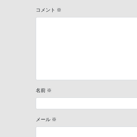
コメント
※
名前
※
メール
※