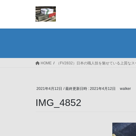
コ
ナ
ン
ビ
テ
ゲ
ン
ー
ツ
シ
へ
ョ
ス
ン
キ
に
ッ
移
HOME
（FV2832）日本の職人技を魅せている上質な
プ
動
2021年4月12日
/ 最終更新日時 :
2021年4月12日
walker
IMG_4852