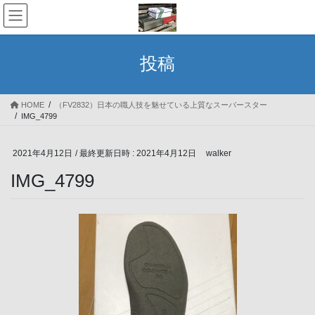
コ
ナ
ン
ビ
テ
ゲ
ン
ー
投稿
ツ
シ
へ
ョ
ス
ン
HOME
（FV2832）日本の職人技を魅せている上質なスーパースター
キ
に
IMG_4799
ッ
移
プ
動
2021年4月12日
/ 最終更新日時 :
2021年4月12日
walker
IMG_4799