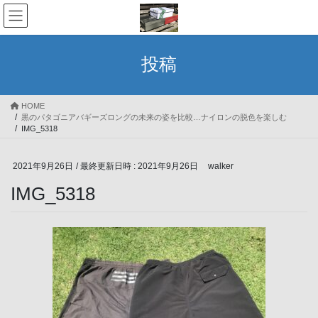
コ
ナ
ン
ビ
テ
ゲ
ン
ー
投稿
ツ
シ
へ
ョ
ス
ン
HOME
キ
に
黒のパタゴニアバギーズロングの未来の姿を比較…ナイロンの脱色を楽しむ
ッ
移
IMG_5318
プ
動
2021年9月26日
/ 最終更新日時 :
2021年9月26日
walker
IMG_5318