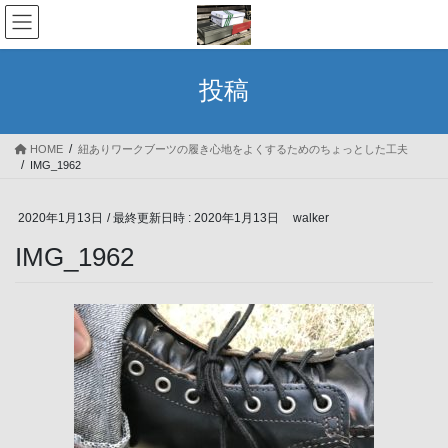
コ
ナ
ン
ビ
テ
ゲ
ン
ー
投稿
ツ
シ
へ
ョ
ス
ン
HOME
紐ありワークブーツの履き心地をよくするためのちょっとした工夫
キ
に
IMG_1962
ッ
移
プ
動
2020年1月13日
/ 最終更新日時 :
2020年1月13日
walker
IMG_1962