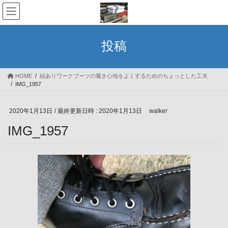
コ
ナ
ン
ビ
テ
ゲ
ン
ー
投稿
ツ
シ
へ
ョ
ス
ン
HOME
紐ありワークブーツの履き心地をよくするためのちょっとした工夫
キ
に
IMG_1957
ッ
移
プ
動
2020年1月13日
/ 最終更新日時 :
2020年1月13日
walker
IMG_1957