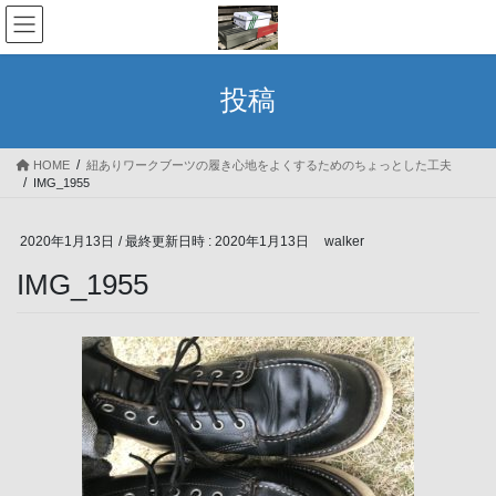
コ
ナ
ン
ビ
テ
ゲ
ン
ー
投稿
ツ
シ
へ
ョ
ス
ン
HOME
紐ありワークブーツの履き心地をよくするためのちょっとした工夫
キ
に
IMG_1955
ッ
移
プ
動
2020年1月13日
/ 最終更新日時 :
2020年1月13日
walker
IMG_1955