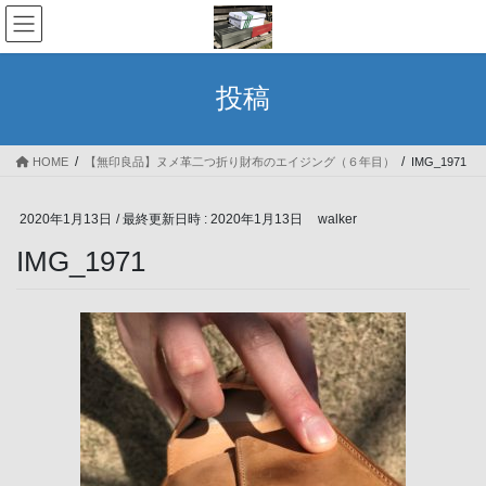
コ
ナ
ン
ビ
テ
ゲ
ン
ー
投稿
ツ
シ
へ
ョ
ス
ン
HOME
【無印良品】ヌメ革二つ折り財布のエイジング（６年目）
IMG_1971
キ
に
ッ
移
プ
動
2020年1月13日
/ 最終更新日時 :
2020年1月13日
walker
IMG_1971