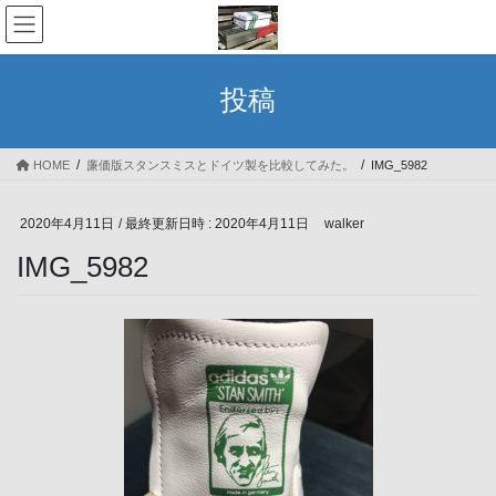
コ
ナ
ン
ビ
テ
ゲ
ン
ー
投稿
ツ
シ
へ
ョ
ス
ン
HOME
廉価版スタンスミスとドイツ製を比較してみた。
IMG_5982
キ
に
ッ
移
プ
動
2020年4月11日
/ 最終更新日時 :
2020年4月11日
walker
IMG_5982