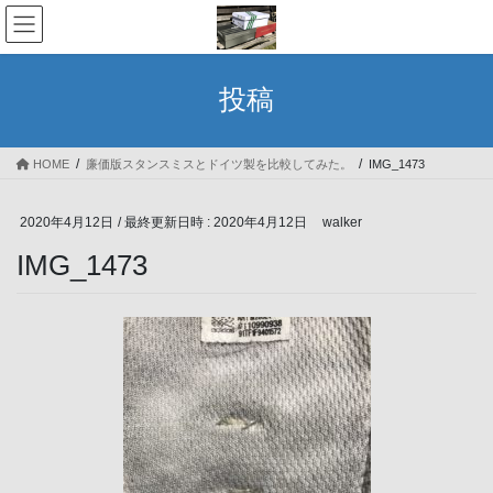
コ
ナ
ン
ビ
テ
ゲ
ン
ー
投稿
ツ
シ
へ
ョ
ス
ン
HOME
廉価版スタンスミスとドイツ製を比較してみた。
IMG_1473
キ
に
ッ
移
プ
動
2020年4月12日
/ 最終更新日時 :
2020年4月12日
walker
IMG_1473