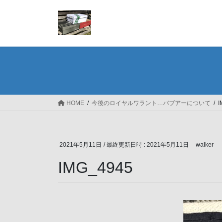
コ
ナ
ン
ビ
テ
ゲ
ン
ー
ツ
シ
へ
ョ
ス
ン
キ
に
ッ
移
HOME
今後のロイヤルワラント…バブアーについて
I
プ
動
2021年5月11日
/ 最終更新日時 :
2021年5月11日
walker
IMG_4945