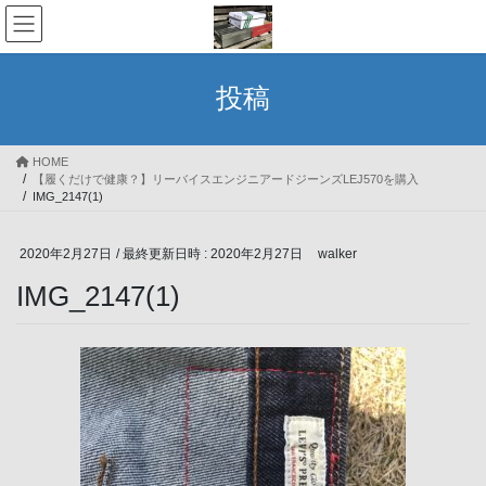
コ
ナ
ン
ビ
テ
ゲ
ン
ー
投稿
ツ
シ
へ
ョ
ス
ン
HOME
キ
に
【履くだけで健康？】リーバイスエンジニアードジーンズLEJ570を購入
ッ
移
IMG_2147(1)
プ
動
2020年2月27日
/ 最終更新日時 :
2020年2月27日
walker
IMG_2147(1)