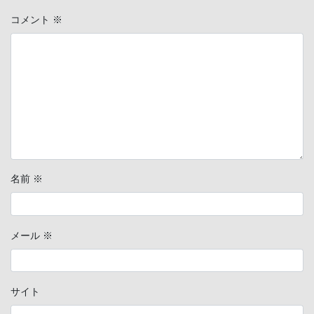
コメント
※
名前
※
メール
※
サイト