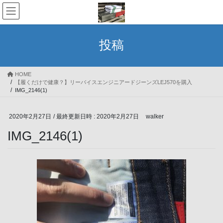
コ
ナ
ン
ビ
テ
ゲ
ン
ー
投稿
ツ
シ
へ
ョ
ス
ン
HOME
キ
に
【履くだけで健康？】リーバイスエンジニアードジーンズLEJ570を購入
ッ
移
IMG_2146(1)
プ
動
2020年2月27日
/ 最終更新日時 :
2020年2月27日
walker
IMG_2146(1)