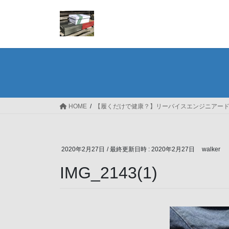
コ
ナ
ン
ビ
テ
ゲ
ン
ー
ツ
シ
へ
ョ
ス
ン
キ
に
ッ
移
HOME
【履くだけで健康？】リーバイスエンジニアードジ
プ
動
2020年2月27日
/ 最終更新日時 :
2020年2月27日
walker
IMG_2143(1)