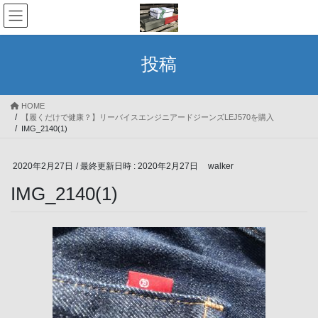
コ
ナ
ン
ビ
テ
ゲ
ン
ー
投稿
ツ
シ
へ
ョ
ス
ン
HOME
キ
に
【履くだけで健康？】リーバイスエンジニアードジーンズLEJ570を購入
ッ
移
IMG_2140(1)
プ
動
2020年2月27日
/ 最終更新日時 :
2020年2月27日
walker
IMG_2140(1)