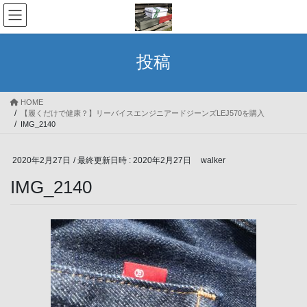
コ
ナ
ン
ビ
テ
ゲ
ン
ー
投稿
ツ
シ
へ
ョ
ス
ン
HOME
キ
に
【履くだけで健康？】リーバイスエンジニアードジーンズLEJ570を購入
ッ
移
IMG_2140
プ
動
2020年2月27日
/ 最終更新日時 :
2020年2月27日
walker
IMG_2140