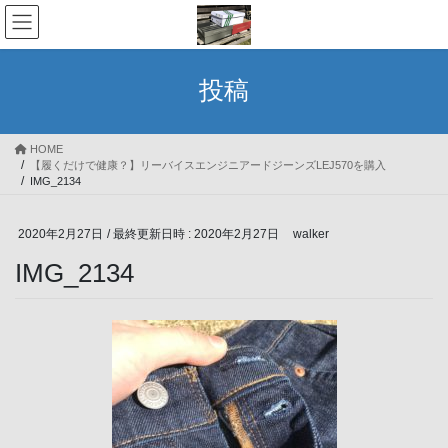
コ
ナ
ン
ビ
テ
ゲ
ン
ー
投稿
ツ
シ
へ
ョ
ス
ン
HOME
キ
に
【履くだけで健康？】リーバイスエンジニアードジーンズLEJ570を購入
ッ
移
IMG_2134
プ
動
2020年2月27日
/ 最終更新日時 :
2020年2月27日
walker
IMG_2134