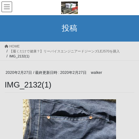
コ
ナ
ン
ビ
テ
ゲ
ン
ー
投稿
ツ
シ
へ
ョ
ス
ン
HOME
キ
に
【履くだけで健康？】リーバイスエンジニアードジーンズLEJ570を購入
ッ
移
IMG_2132(1)
プ
動
2020年2月27日
/ 最終更新日時 :
2020年2月27日
walker
IMG_2132(1)