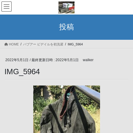
コ
ナ
ン
ビ
テ
ゲ
ン
ー
投稿
ツ
シ
へ
ョ
ス
ン
HOME
バブアー ビデイルを初洗濯
IMG_5964
キ
に
ッ
移
プ
動
2022年5月1日
/ 最終更新日時 :
2022年5月1日
walker
IMG_5964