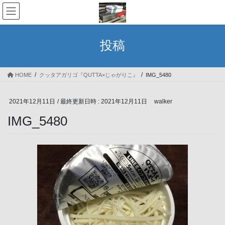
コ
ナ
ン
ビ
テ
ゲ
ン
ー
投稿
ツ
シ
へ
ョ
ス
ン
HOME
クッタアガリゴ『QUTTA×じゃがりこ』
IMG_5480
キ
に
ッ
移
プ
動
2021年12月11日
/ 最終更新日時 :
2021年12月11日
walker
IMG_5480