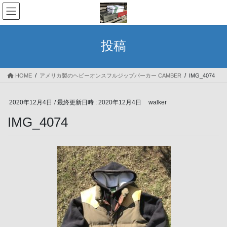
コ
ナ
ン
ビ
テ
ゲ
ン
ー
投稿
ツ
シ
へ
ョ
ス
ン
HOME
アメリカ製のヘビーオンスフルジップパーカー CAMBER
IMG_4074
キ
に
ッ
移
プ
動
2020年12月4日
/ 最終更新日時 :
2020年12月4日
walker
IMG_4074