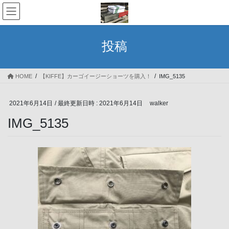
コ
ナ
ン
ビ
テ
ゲ
ン
ー
投稿
ツ
シ
へ
ョ
ス
ン
HOME
【KIFFE】カーゴイージーショーツを購入！
IMG_5135
キ
に
ッ
移
プ
動
2021年6月14日
/ 最終更新日時 :
2021年6月14日
walker
IMG_5135